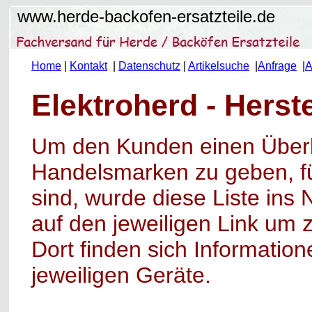
www.herde-backofen-ersatzteile.de
Home
|
Kontakt
|
Datenschutz
|
Artikelsuche
|
Anfrage
|
A
Elektroherd - Herst
Um den Kunden einen Überbl
Handelsmarken zu geben, für
sind, wurde diese Liste ins N
auf den jeweiligen Link um 
Dort finden sich Informatione
jeweiligen Geräte.