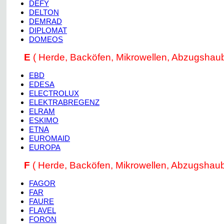
DEFY
DELTON
DEMRAD
DIPLOMAT
DOMEOS
E
( Herde, Backöfen, Mikrowellen, Abzugshau
EBD
EDESA
ELECTROLUX
ELEKTRABREGENZ
ELRAM
ESKIMO
ETNA
EUROMAID
EUROPA
F
( Herde, Backöfen, Mikrowellen, Abzugshau
FAGOR
FAR
FAURE
FLAVEL
FORON