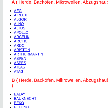
A
( Herde, Backöfen, Mikrowellen, Abzugshau
AEG
AIRLUX
ALGOR
ALNO
ALTUS
APOLLO
ARCELIK
ARCTIC
ARDO
ARISTON
ARTHURMARTIN
ASPEN
ASPES
ATLAS
ATAG
B
( Herde, Backöfen, Mikrowellen, Abzugsha
)
BALAY
BAUKNECHT
BEKO
BELLING